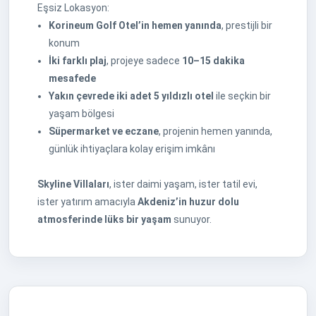
Eşsiz Lokasyon:
Korineum Golf Otel’in hemen yanında
, prestijli bir
konum
İki farklı plaj
, projeye sadece
10–15 dakika
mesafede
Yakın çevrede iki adet 5 yıldızlı otel
ile seçkin bir
yaşam bölgesi
Süpermarket ve eczane
, projenin hemen yanında,
günlük ihtiyaçlara kolay erişim imkânı
Skyline Villaları
, ister daimi yaşam, ister tatil evi,
ister yatırım amacıyla
Akdeniz’in huzur dolu
atmosferinde lüks bir yaşam
sunuyor.