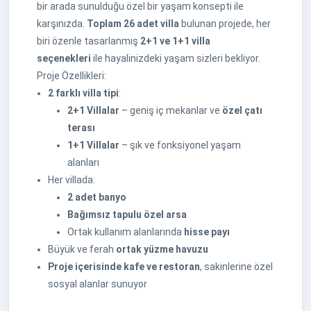
bir arada sunulduğu özel bir yaşam konsepti ile
karşınızda.
Toplam 26 adet villa
bulunan projede, her
biri özenle tasarlanmış
2+1 ve 1+1 villa
seçenekleri
ile hayalinizdeki yaşam sizleri bekliyor.
Proje Özellikleri:
2 farklı villa tipi
:
2+1 Villalar
– geniş iç mekanlar ve
özel çatı
terası
1+1 Villalar
– şık ve fonksiyonel yaşam
alanları
Her villada:
2 adet banyo
Bağımsız tapulu özel arsa
Ortak kullanım alanlarında
hisse payı
Büyük ve ferah
ortak yüzme havuzu
Proje içerisinde kafe ve restoran
, sakinlerine özel
sosyal alanlar sunuyor